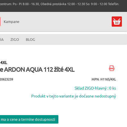
entrum: Po - Pi 8:00 - 16:30, Obedná prestávka 12:00 - 12:30 So: 9:00 - 12:00 Telefón:
Kampane
IA
ZIGO
BLOG
 4XL
e ARDON AQUA 112 žlté 4XL
20623239
MPN: H1165/4XL
Sklad ZIGO-hlavný : 0 ks
Produkt v tejto variante je dočasne nedostupný
 ma o cene a termíne dostupnosti