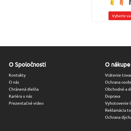
Vyberte va
O Spoločnosti
O nákupe
Kontakty
Vrátenie tova
O nás
Ochrana osob
Chránená dielňa
Obchodné a d
Kariéra u nás
Doprava
Prezentačné video
Vyhotovenie l
Reklamácia to
Ochrana dýcha