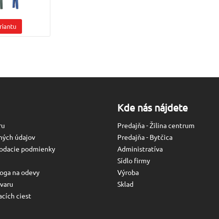
riantu
Kde nás nájdete
ru
Predajňa - Žilina centrum
ných údajov
Predajňa - Bytčica
odacie podmienky
Administratíva
Sídlo firmy
oga na odevy
Výroba
varu
Sklad
cích ciest