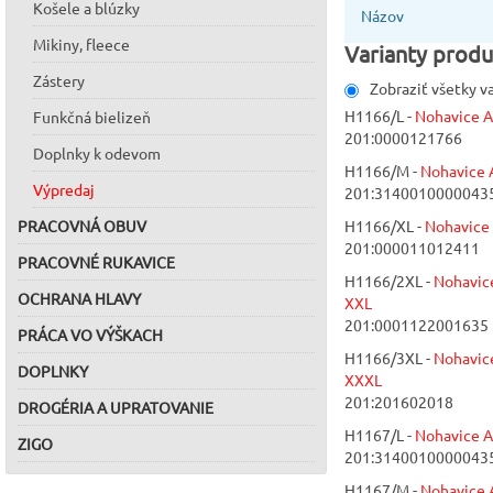
Košele a blúzky
Názov
Mikiny, fleece
Varianty produ
Zástery
Zobraziť všetky v
H1166/L -
Nohavice 
Funkčná bielizeň
201:0000121766
Doplnky k odevom
H1166/M -
Nohavice
Výpredaj
201:3140010000043
PRACOVNÁ OBUV
H1166/XL -
Nohavice
201:000011012411
PRACOVNÉ RUKAVICE
H1166/2XL -
Nohavic
OCHRANA HLAVY
XXL
201:0001122001635
PRÁCA VO VÝŠKACH
H1166/3XL -
Nohavic
DOPLNKY
XXXL
201:201602018
DROGÉRIA A UPRATOVANIE
H1167/L -
Nohavice 
ZIGO
201:3140010000043
H1167/M -
Nohavice