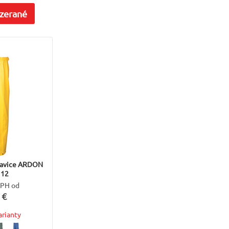
zerané
avice ARDON
112
DPH od
 €
arianty