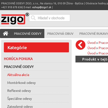
PRACOVNÉ ODEVY ZIGO, s.r.o., Na stanicu 16, 010 09 Žilina - Bytčica | Otváracie hodiny pre
+421 918 678 636| E-mail:
eshop@zigo1.sk
|
PRACOVNÉ ODEVY
PRACOVNÁ OBUV
PRACOVNÉ RUKAVI
Úvod
»
Praco
Kategórie
Úvod
»
Praco
Úvod
»
Praco
HORÚCA PONUKA
Produkt v tej
PRACOVNÉ ODEVY
Aktuálna akcia
Montérkové odevy
Reflexné odevy
Špeciálne odevy
Zateplené odevy