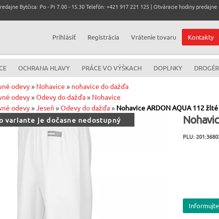
dajne Bytčica: Po - Pi 7.00 - 15.30 Telefón: +421 917 221 125 | Otváracie hodiny predajne c
Prihlásiť
Registrácia
Vrátenie tovaru
Kontakty
CE
OCHRANA HLAVY
PRÁCE VO VÝŠKACH
DOPLNKY
DROGÉR
vné odevy
»
Nohavice
»
nohavice do dažďa
vné odevy
»
Odevy do dažďa
»
Nohavice
vné odevy
»
Jeseň
»
Odevy do dažďa
»
Nohavice ARDON AQUA 112 žlté
Nohavic
to variante je dočasne nedostupný
PLU: 201:3680
Informujte