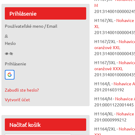
M
201:3140010000024
Prihlásenie
H1167/XL -
Nohavice
Používateľské meno / Email
XL
201:3140010000043
H1167/2XL -
Nohavi
Heslo
oranžové XXL
201:3140010000043
H1167/3XL -
Nohavi
Prihlásenie
oranžové XXXL
201:3140010000043
H1164/L -
Nohavice 
201:201603192
Zabudli ste heslo?
H1164/M -
Nohavice
Vytvoriť účet
201:0001122001445
H1164/XL -
Nohavice
201:0000999212
Načítať
košík
H1164/2XL -
Nohavic
XXL