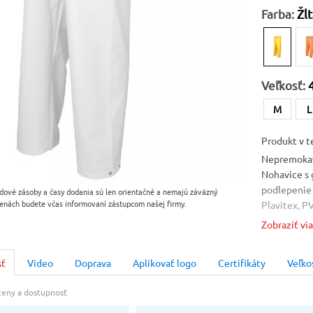
Farba:
Žlt
Veľkosť:
M
L
Produkt v t
Nepremokav
Nohavice s 
podlepenie 
dové zásoby a časy dodania sú len orientačné a nemajú záväzný
enách budete včas informovaní zástupcom našej firmy.
Plavitex, P
zelená, žltá
Zobraziť vi
Farba
Žltá [04]
sť
Video
Doprava
Aplikovať logo
Certifikáty
Veľko
Norma
 ceny a dostupnosť
EN 13688