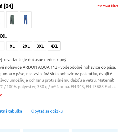
á [04]
Resetovať filter...
4XL
XL
2XL
3XL
4XL
ejto variante je dočasne nedostupný
é nohavice ARDON AQUA 112 - vodeodolné nohavice do pása.
gumou v páse, nastaviteľná šírka nohavíc na patentku, dvojité
švov umožňuje ochranu proti silnému dažďu a vetru. Materiál:
VC / 100% polyester, 350 g / m² Norma: EN 343, EN 13688 Farba:
, modrá, oranžová Veľkosť: M - 3XL
ac
Veľkosť
Vlastnosť
4XL
Vodeodolné
stná tabulka
Opýtať sa otázku
EN 343
Výrobca
EN 343
Ardon