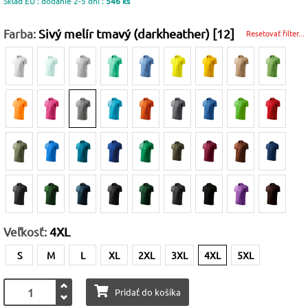
Sklad EU : dodanie 2-5 dní :
546 ks
Farba:
Sivý melír tmavý (darkheather) [12]
Resetovať filter...
Veľkosť:
4XL
S
M
L
XL
2XL
3XL
4XL
5XL
Pridať do košíka