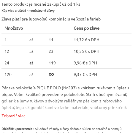
Tento produkt je možné zakúpiť už od 1 ks
Kúp viac a ušetri - množstevné zľavy
Zľava platí pre ľubovoľnú kombináciu veľkostí a farieb
Množstvo
Cena po zľave
1
až
11
11,72 € s DPH
12
až
23
10,55 € s DPH
24
až
119
9,96 € s DPH
120
až
9,37 € s DPH
Pánska polokošeľa PIQUE POLO (Nr.203) s krátkym rukávom z úpletu
pique. Veľmi kvalitné prevedenie polokošele. Strih s bočnými švami;
golierik a lemy rukávov s dvojtým reliéfnym pásikom z rebrového
úpletu; léga s 3 gombíčkami vo farbe materiálu; vnútorný priekrčník
začistený páskou z povrchového materiálu; spevnenie ramenných
Zobraziť viac
švov páskou. Materiál: Pique, 65 % bavlna, 35 % polyester (zloženie sa
môže líšiť: farba 03 - 97 % bavlna, 3 % viskóza, farba 12 - 85 % bavlna,
Dôležité upozornenie :
Skladové zásoby a časy dodania sú len orientačné a nemajú