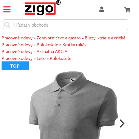
Pracovné odevy
»
Zdravotníctvo a gastro
»
Blúzy, košele a tričká
Pracovné odevy
»
Polokošele
»
Krátky rukáv
Pracovné odevy
»
Aktuálna AKCIA
Pracovné odevy
»
Leto
»
Polokošele
TOP