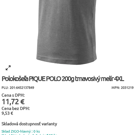
Polokošeľa PIQUE POLO 200g tmavosivý melír 4XL
PLU: 201:6452137849
MPN: 2031219
Cena s DPH:
11,72 €
Cena bez DPH:
9,53 €
Skladová dostupnosť varianty
Sklad ZIGO-hlavný : 0 ks