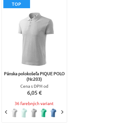
TOP
Pánska polokošeľa PIQUE POLO
(Nr.203)
Cena s DPH od
6,05 €
36 farebných variant