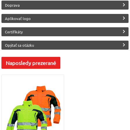
Norma
Norma
Výrobca
Doprava
EN 20471
EN 343
CERVA
Aplikovať logo
Certifikáty
Opýtať sa otázku
Naposledy
prezerané