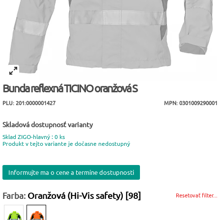
Bunda reflexná TICINO oranžová S
PLU: 201:0000001427
MPN: 0301009290001
Skladová dostupnosť varianty
Sklad ZIGO-hlavný : 0 ks
Produkt v tejto variante je dočasne nedostupný
Informujte ma o cene a termíne dostupnosti
Farba:
Oranžová (Hi-Vis safety) [98]
Resetovať filter...