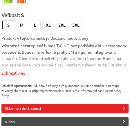
Veľkosť:
S
S
M
L
XL
2XL
3XL
Produkt v tejto variante je dočasne nedostupný
Výstražná nezateplená bunda TICINO bez podšívky v hi-vis farebnom
prevedení. Bunda má reflexné pruhy 3M a v golieri integrovanú
kapucňu. Obvod je nastaviteľný sťahovateľnou šnúrkou. Bunda má
podlepené švy a vodeodolné zipsy. Manžety rukávov sa dajú utiahnuť
pomocou suchého zipsu. Vodeodolnosť tr.3, paropriepustnosť tr.1
Zobraziť viac
(podľa normy EN 343). Materiál: 100% polyester 300D Oxford/PU
Veľkosť: S-3XL Norma: EN 20471, EN 343
Dôležité upozornenie :
Skladové zásoby a časy dodania sú len orientačné a nemajú
záväzný charakter. O prípadných zmenách budete včas informovaní zástupcom našej
Farba
Veľkosť
Vlastnosť
firmy.
Oranžová (Hi-Vis
S
Reflexný odev
safety) [98]
Skladová dostupnosť
Vlastnosť
Materiál
Vodeodolné
Polyester 100%
Video