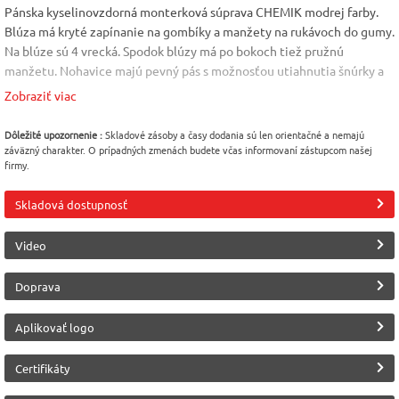
Pánska kyselinovzdorná monterková súprava CHEMIK modrej farby.
Blúza má kryté zapínanie na gombíky a manžety na rukávoch do gumy.
Na blúze sú 4 vrecká. Spodok blúzy má po bokoch tiež pružnú
manžetu. Nohavice majú pevný pás s možnosťou utiahnutia šnúrky a
tri vrecká. Materiál: 100% polypropylén - 230 g/m² Veľkosť: 48-64
Zobraziť viac
Norma: EN 13034
Farba
Veľkosť
Norma
Dôležité upozornenie :
Skladové zásoby a časy dodania sú len orientačné a nemajú
záväzný charakter. O prípadných zmenách budete včas informovaní zástupcom našej
Modrá
48
EN 13034
firmy.
Výrobca
Skladová dostupnosť
Canis (CXS)
Video
Doprava
Aplikovať logo
Certifikáty