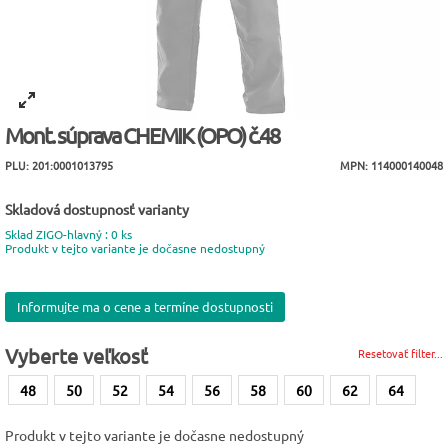
Mont. súprava CHEMIK (OPO) č.48
PLU: 201:0001013795
MPN: 114000140048
Skladová dostupnosť varianty
Sklad ZIGO-hlavný : 0 ks
Produkt v tejto variante je dočasne nedostupný
Informujte ma o cene a termíne dostupnosti
Vyberte veľkosť
Resetovať filter...
48
50
52
54
56
58
60
62
64
Produkt v tejto variante je dočasne nedostupný