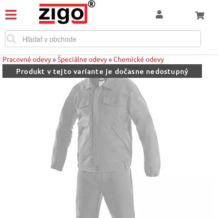
Pracovné odevy
»
Špeciálne odevy
»
Chemické odevy
Produkt v tejto variante je dočasne nedostupný