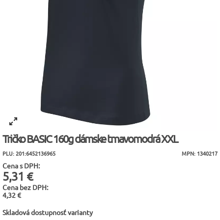
Tričko BASIC 160g dámske tmavomodrá XXL
PLU: 201:6452136965
MPN: 1340217
Cena s DPH:
5,31 €
Cena bez DPH:
4,32 €
Skladová dostupnosť varianty