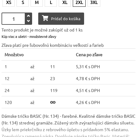
XS
S
M
L
XL
2XL
3XL
Pridať do košíka
Tento produkt je možné zakúpiť už od 1 ks
Kúp viac a ušetri - množstevné zľavy
Zľava platí pre ľubovoľnú kombináciu veľkostí a farieb
Množstvo
Cena po zľave
1
až
11
5,31 € s DPH
12
až
23
4,78 € s DPH
24
až
119
4,51 € s DPH
120
až
4,26 € s DPH
Dámske tričko BASIC (Nr. 134) - farebné. Kvalitné dámske tričko BASIC
(Nr. 134) strednej gramáže. Zúžený strih zvýrazňujúci dámsku siluetu.
Úzky lem priekrčníku z rebrového úpletu s prídavkom 5% elastanu.
Zpevňujúca ramenná páska. Doplňuje pánske tričko Basic. Materiál: