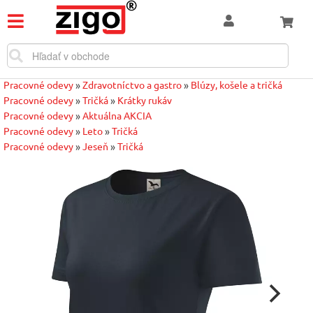
Pracovné odevy
»
Zdravotníctvo a gastro
»
Blúzy, košele a tričká
Pracovné odevy
»
Tričká
»
Krátky rukáv
Pracovné odevy
»
Aktuálna AKCIA
Pracovné odevy
»
Leto
»
Tričká
Pracovné odevy
»
Jeseň
»
Tričká