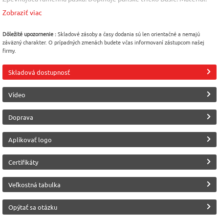
100 % bavlna, 160 g/m2, silikónová úprava. Veľkosť: XS - 2XL (3XL
Zobraziť viac
vybrané farby)
Farba
Veľkosť
Pohlavie
Dôležité upozornenie :
Skladové zásoby a časy dodania sú len orientačné a nemajú
záväzný charakter. O prípadných zmenách budete včas informovaní zástupcom našej
Modrá tmavá (Navy)
2XL
Dámske
firmy.
[02] / NAR
Materiál
Výrobca
Skladová dostupnosť
Bavlna 100%
Malfini (Adler)
Video
Doprava
Aplikovať logo
Certifikáty
Veľkostná tabulka
Opýtať sa otázku