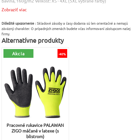
bavlna, 160g/m2 Veľkosť: XS - 4XL (5XL vybrané farby)
Zobraziť viac
Farba
Veľkosť
Pohlavie
Fialová [64]
XL
Pánske
Dôležité upozornenie :
Skladové zásoby a časy dodania sú len orientačné a nemajú
záväzný charakter. O prípadných zmenách budete včas informovaní zástupcom našej
Materiál
Výrobca
firmy.
Alternatívne produkty
Bavlna 100%
Malfini (Adler)
Akcia
-40%
Pracovné rukavice PALAWAN
ZIGO máčané v latexe (s
blistrom)