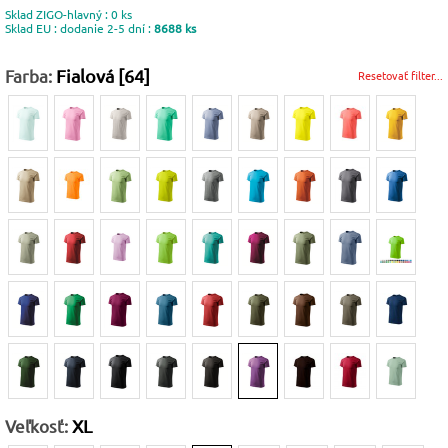
Sklad ZIGO-hlavný : 0 ks
Sklad EU : dodanie 2-5 dní :
8688 ks
Farba:
Fialová [64]
Resetovať filter...
Veľkosť:
XL