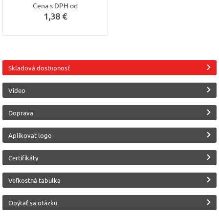
Cena s DPH od
1,38 €
Skladová dostupnosť
Video
Doprava
Aplikovať logo
Certifikáty
Veľkostná tabulka
Opýtať sa otázku