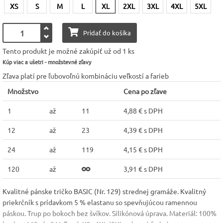
XS
S
M
L
XL
2XL
3XL
4XL
5XL
Pridať do košíka
Tento produkt je možné zakúpiť už od 1 ks
Kúp viac a ušetri - množstevné zľavy
Zľava platí pre ľubovoľnú kombináciu veľkostí a farieb
Množstvo
Cena po zľave
1
až
11
4,88 € s DPH
12
až
23
4,39 € s DPH
24
až
119
4,15 € s DPH
120
až
3,91 € s DPH
Kvalitné pánske tričko BASIC (Nr. 129) strednej gramáže. Kvalitný
priekrčník s prídavkom 5 % elastanu so spevňujúcou ramennou
páskou. Trup po bokoch bez švíkov. Silikónová úprava. Materiál: 100%