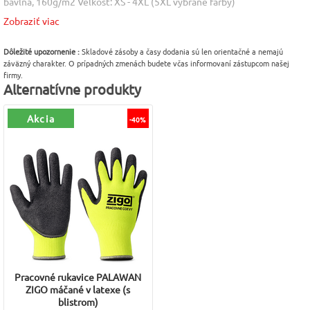
bavlna, 160g/m2 Veľkosť: XS - 4XL (5XL vybrané farby)
Zobraziť viac
Farba
Veľkosť
Pohlavie
Zelená (trávová)
XL
Pánske
Dôležité upozornenie :
Skladové zásoby a časy dodania sú len orientačné a nemajú
[16]
záväzný charakter. O prípadných zmenách budete včas informovaní zástupcom našej
Materiál
Výrobca
firmy.
Alternatívne produkty
Bavlna 100%
Malfini (Adler)
Akcia
-40%
Pracovné rukavice PALAWAN
ZIGO máčané v latexe (s
blistrom)