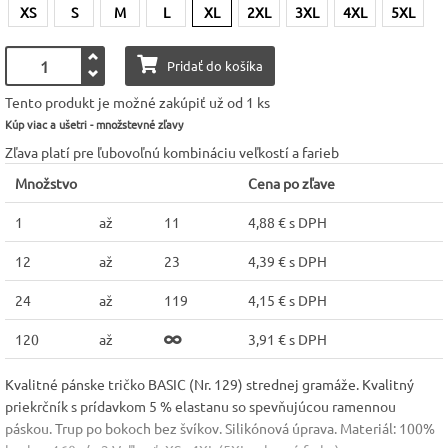
XS
S
M
L
XL
2XL
3XL
4XL
5XL
Pridať do košíka
Tento produkt je možné zakúpiť už od 1 ks
Kúp viac a ušetri - množstevné zľavy
Zľava platí pre ľubovoľnú kombináciu veľkostí a farieb
Množstvo
Cena po zľave
1
až
11
4,88 € s DPH
12
až
23
4,39 € s DPH
24
až
119
4,15 € s DPH
120
až
3,91 € s DPH
Kvalitné pánske tričko BASIC (Nr. 129) strednej gramáže. Kvalitný
priekrčník s prídavkom 5 % elastanu so spevňujúcou ramennou
páskou. Trup po bokoch bez švíkov. Silikónová úprava. Materiál: 100%