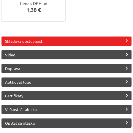
Cena s DPH od
1,38 €
Skladová dostupnosť
Video
Doprava
Aplikovať logo
Certifikáty
Veľkostná tabulka
Opýtať sa otázku