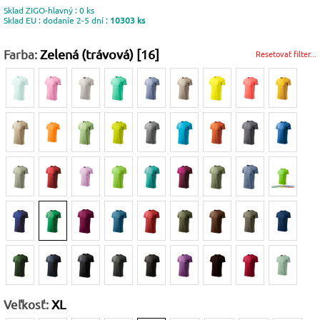
Sklad ZIGO-hlavný : 0 ks
Sklad EU : dodanie 2-5 dní :
10303 ks
Farba:
Zelená (trávová) [16]
Resetovať filter...
Veľkosť:
XL