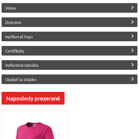
Video
Doprava
Aplikovať logo
Certifikáty
Veľkostná tabulka
Opýtať sa otázku
Naposledy
prezerané