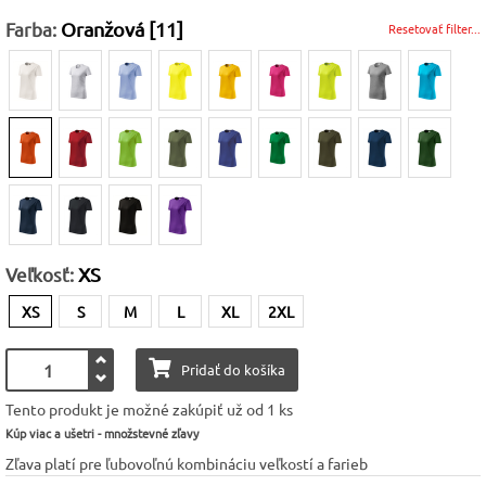
Farba:
Oranžová [11]
Resetovať filter...
Veľkosť:
XS
XS
S
M
L
XL
2XL
Pridať do košíka
Tento produkt je možné zakúpiť už od 1 ks
Kúp viac a ušetri - množstevné zľavy
Zľava platí pre ľubovoľnú kombináciu veľkostí a farieb