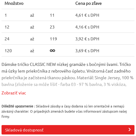
Množstvo
Cena po zľave
1
až
11
4,61 € s DPH
12
až
23
4,16 € s DPH
24
až
119
3,92 € s DPH
120
až
3,69 € s DPH
Dámske tričko CLASSIC NEW nízkej gramáže s bočnými švami. Tričko
má úzky lem priekrčníka z rebrového úpletu. Vnútorná časť zadného
priekrčníka je začistená tkanou páskou. Materiál: Single Jersey, 100 %
bavlna (zloženie sa môže líšiť - farba 03 - 97 % bavlna, 3 % viskóza,
farba 12 - 85 % bavlna, 15 % viskóza). Veľkosť: XS-2XL
Zobraziť viac
Farba
Veľkosť
Pohlavie
Dôležité upozornenie :
Skladové zásoby a časy dodania sú len orientačné a nemajú
Oranžová [11]
XS
Dámske
záväzný charakter. O prípadných zmenách budete včas informovaní zástupcom našej
firmy.
Materiál
Výrobca
Bavlna 100%
Malfini (Adler)
Skladová dostupnosť