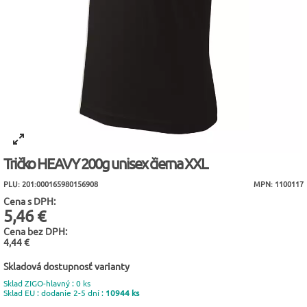
Tričko HEAVY 200g unisex čierna XXL
PLU: 201:000165980156908
MPN: 1100117
Cena s DPH:
5,46 €
Cena bez DPH:
4,44 €
Skladová dostupnosť varianty
Sklad ZIGO-hlavný : 0 ks
Sklad EU : dodanie 2-5 dní :
10944 ks