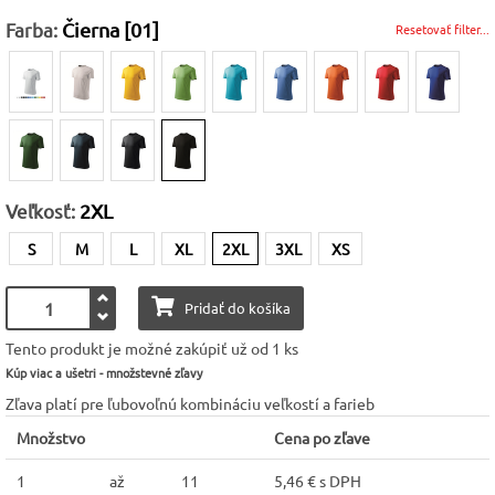
Farba:
Čierna [01]
Resetovať filter...
Veľkosť:
2XL
S
M
L
XL
2XL
3XL
XS
Pridať do košíka
Tento produkt je možné zakúpiť už od 1 ks
Kúp viac a ušetri - množstevné zľavy
Zľava platí pre ľubovoľnú kombináciu veľkostí a farieb
Množstvo
Cena po zľave
1
až
11
5,46 € s DPH