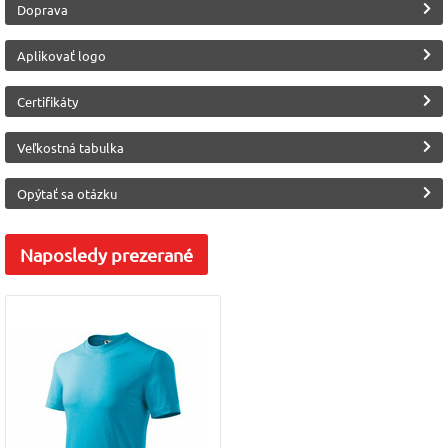
Doprava
Aplikovať logo
Certifikáty
Veľkostná tabulka
Opýtať sa otázku
Naposledy
prezerané