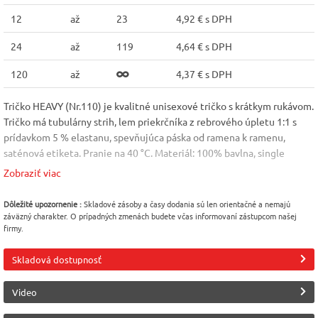
12
až
23
4,92 € s DPH
24
až
119
4,64 € s DPH
120
až
4,37 € s DPH
Tričko HEAVY (Nr.110) je kvalitné unisexové tričko s krátkym rukávom.
Tričko má tubulárny strih, lem priekrčníka z rebrového úpletu 1:1 s
prídavkom 5 % elastanu, spevňujúca páska od ramena k ramenu,
saténová etiketa. Pranie na 40 °C. Materiál: 100% bavlna, single
jersey; gramáž: 200 g/m2. (zloženie sa môže líšiť: farba 03 - 97%
Zobraziť viac
bavlna) Veľkost: S - 3XL
Farba
Veľkosť
Pohlavie
Dôležité upozornenie :
Skladové zásoby a časy dodania sú len orientačné a nemajú
záväzný charakter. O prípadných zmenách budete včas informovaní zástupcom našej
Čierna [01]
2XL
Unisex
firmy.
Materiál
Výrobca
Skladová dostupnosť
Bavlna 100%
Malfini (Adler)
Video