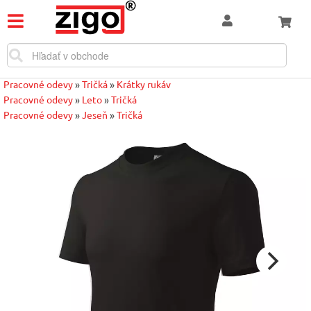
Pracovné odevy
»
Tričká
»
Krátky rukáv
Pracovné odevy
»
Leto
»
Tričká
Pracovné odevy
»
Jeseň
»
Tričká