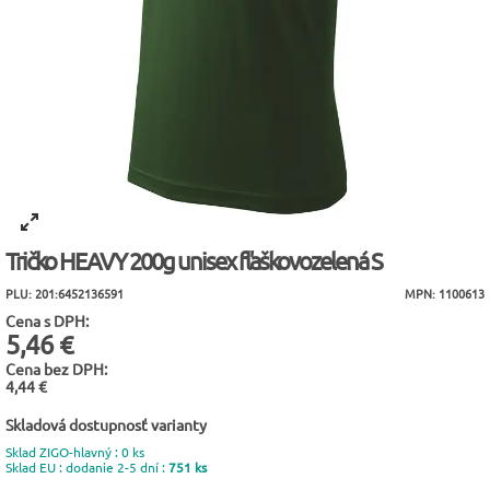
Tričko HEAVY 200g unisex fľaškovozelená S
PLU: 201:6452136591
MPN: 1100613
Cena s DPH:
5,46 €
Cena bez DPH:
4,44 €
Skladová dostupnosť varianty
Sklad ZIGO-hlavný : 0 ks
Sklad EU : dodanie 2-5 dní :
751 ks