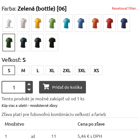
Farba:
Zelená (bottle) [06]
Resetovať filter...
Veľkosť:
S
S
M
L
XL
2XL
3XL
XS
Pridať do košíka
Tento produkt je možné zakúpiť už od 1 ks
Kúp viac a ušetri - množstevné zľavy
Zľava platí pre ľubovoľnú kombináciu veľkostí a farieb
Množstvo
Cena po zľave
1
až
11
5,46 € s DPH