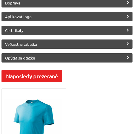
Doprava
Aplikovať logo
Certifikáty
Veľkostná tabulka
Opýtať sa otázku
Naposledy
prezerané