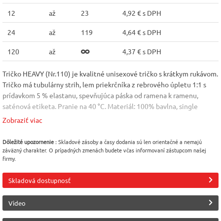
12
až
23
4,92 € s DPH
24
až
119
4,64 € s DPH
120
až
4,37 € s DPH
Tričko HEAVY (Nr.110) je kvalitné unisexové tričko s krátkym rukávom.
Tričko má tubulárny strih, lem priekrčníka z rebrového úpletu 1:1 s
prídavkom 5 % elastanu, spevňujúca páska od ramena k ramenu,
saténová etiketa. Pranie na 40 °C. Materiál: 100% bavlna, single
jersey; gramáž: 200 g/m2. (zloženie sa môže líšiť: farba 03 - 97%
Zobraziť viac
bavlna) Veľkost: S - 3XL
Farba
Veľkosť
Pohlavie
Dôležité upozornenie :
Skladové zásoby a časy dodania sú len orientačné a nemajú
záväzný charakter. O prípadných zmenách budete včas informovaní zástupcom našej
Zelená (bottle) [06]
S
Unisex
firmy.
Materiál
Výrobca
Skladová dostupnosť
Bavlna 100%
Malfini (Adler)
Video