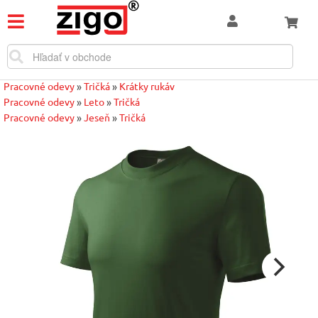
Pracovné odevy
»
Tričká
»
Krátky rukáv
Pracovné odevy
»
Leto
»
Tričká
Pracovné odevy
»
Jeseň
»
Tričká