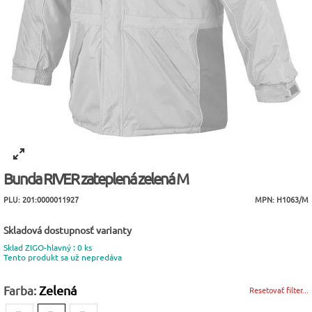
Bunda RIVER zateplená zelená M
PLU: 201:0000011927
MPN: H1063/M
Skladová dostupnosť varianty
Sklad ZIGO-hlavný : 0 ks
Tento produkt sa už nepredáva
Farba:
Zelená
Resetovať filter...