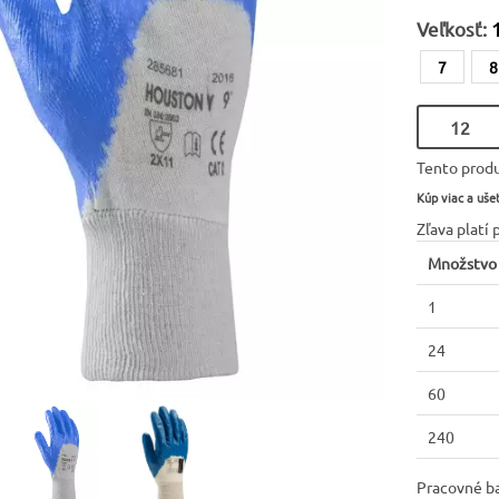
Veľkosť:
7
8
Tento produ
Kúp viac a ušet
Zľava platí 
Množstvo
1
24
60
240
Pracovné b