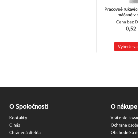
Pracovné rukav
máčané v n
Cena bez 
0,52 
Vyberte va
O Spoločnosti
O nákupe
Kontakty
Vrátenie tova
O nás
Ochrana osob
Chránená dielňa
Obchodné a d