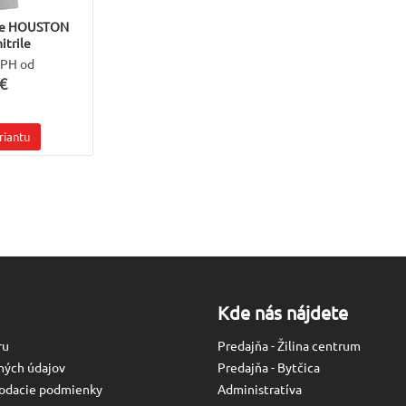
ice HOUSTON
itrile
DPH od
€
riantu
Kde nás nájdete
ru
Predajňa - Žilina centrum
ných údajov
Predajňa - Bytčica
odacie podmienky
Administratíva