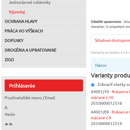
Jednorázové rukávniky
Výpredaj
OCHRANA HLAVY
Dôležité upozornenie :
Skla
charakter. O prípadných zm
PRÁCA VO VÝŠKACH
Skladová dostupno
DOPLNKY
DROGÉRIA A UPRATOVANIE
Varianty produktu a ich
ZIGO
Názov
Varianty produ
Zobraziť všetky v
Prihlásenie
A4001/10 -
Rukavice
máčané č.10
Používateľské meno / Email
203:0000012518
A4001/09 -
Rukavice
Heslo
máčané č.9
203:0000012514