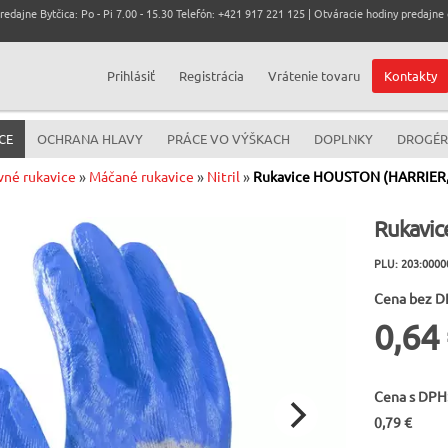
dajne Bytčica: Po - Pi 7.00 - 15.30 Telefón: +421 917 221 125 | Otváracie hodiny predajne c
Prihlásiť
Registrácia
Vrátenie tovaru
Kontakty
CE
OCHRANA HLAVY
PRÁCE VO VÝŠKACH
DOPLNKY
DROGÉR
vné rukavice
»
Máčané rukavice
»
Nitril
»
Rukavice HOUSTON (HARRIER,
Rukavic
PLU: 203:0000
Cena bez D
0,64
Cena s DPH
0,79 €