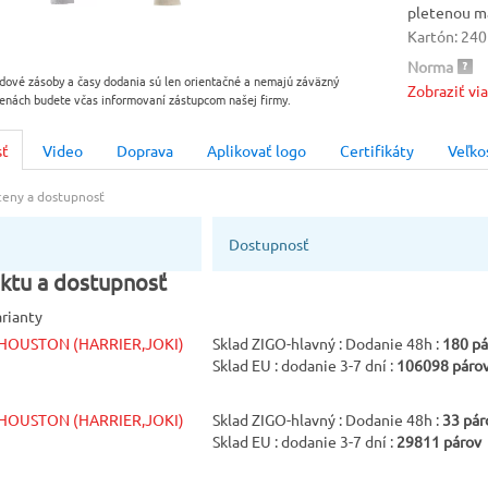
pletenou ma
Kartón: 240
Norma
dové zásoby a časy dodania sú len orientačné a nemajú záväzný
Zobraziť vi
EN 388
enách budete včas informovaní zástupcom našej firmy.
Množstvo v
sť
Video
Doprava
Aplikovať logo
Certifikáty
Veľko
240 párov
 ceny a dostupnosť
Dostupnosť
ktu a dostupnosť
arianty
 HOUSTON (HARRIER,JOKI)
Sklad ZIGO-hlavný : Dodanie 48h :
180 pá
Sklad EU : dodanie 3-7 dní :
106098 páro
 HOUSTON (HARRIER,JOKI)
Sklad ZIGO-hlavný : Dodanie 48h :
33 pár
Sklad EU : dodanie 3-7 dní :
29811 párov