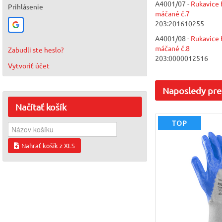
A4001/07 -
Rukavice
Prihlásenie
máčané č.7
203:201610255
A4001/08 -
Rukavice
máčané č.8
Zabudli ste heslo?
203:0000012516
Vytvoriť účet
Naposledy
pre
Načítať
košík
TOP
Nahrať košík z XLS