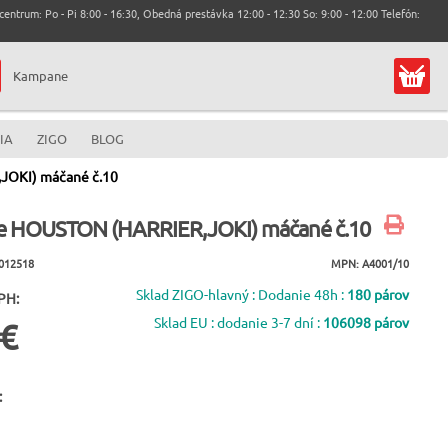
entrum: Po - Pi 8:00 - 16:30, Obedná prestávka 12:00 - 12:30 So: 9:00 - 12:00 Telefón:
Kampane
IA
ZIGO
BLOG
JOKI) máčané č.10
e HOUSTON (HARRIER,JOKI) máčané č.10
012518
MPN: A4001/10
Sklad ZIGO-hlavný : Dodanie 48h :
180 párov
PH:
Sklad EU : dodanie 3-7 dní :
106098 párov
 €
: