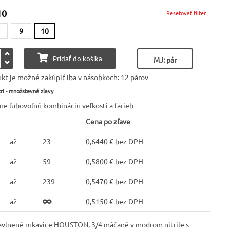
10
Resetovať filter...
9
10
Pridať do košíka
MJ: pár
kt je možné zakúpiť iba v násobkoch: 12 párov
ri - množstevné zľavy
pre ľubovoľnú kombináciu veľkostí a farieb
Cena po zľave
až
23
0,6440 € bez DPH
až
59
0,5800 € bez DPH
až
239
0,5470 € bez DPH
až
0,5150 € bez DPH
avlnené rukavice HOUSTON, 3/4 máčané v modrom nitrile s