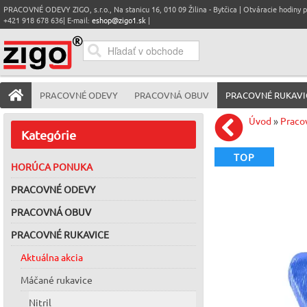
PRACOVNÉ ODEVY ZIGO, s.r.o., Na stanicu 16, 010 09 Žilina - Bytčica | Otváracie hodiny pre
+421 918 678 636| E-mail:
eshop@zigo1.sk
|
PRACOVNÉ ODEVY
PRACOVNÁ OBUV
PRACOVNÉ RUKAVI
Úvod
»
Praco
Kategórie
TOP
HORÚCA PONUKA
PRACOVNÉ ODEVY
PRACOVNÁ OBUV
PRACOVNÉ RUKAVICE
Aktuálna akcia
Máčané rukavice
Nitril