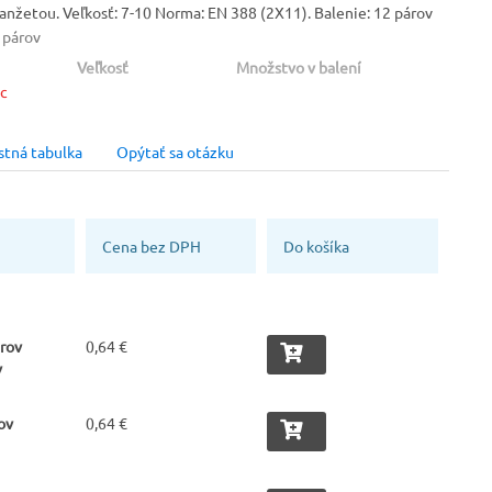
nžetou. Veľkosť: 7-10 Norma: EN 388 (2X11). Balenie: 12 párov
 párov
Veľkosť
Množstvo v balení
ac
10
12 párov
 kartóne
Výrobca
Materiál/Povrstvenie
stná tabulka
Opýtať sa otázku
Ardon
Nitril
Cena bez DPH
Do košíka
rov
0,64 €
v
ov
0,64 €